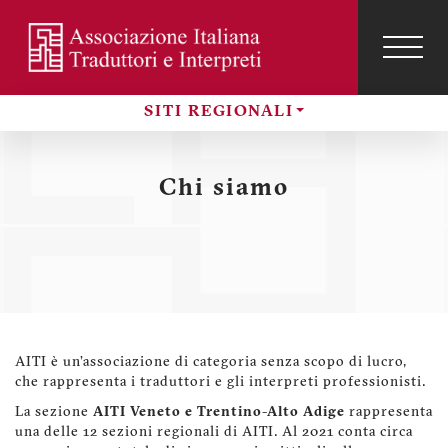
Salta
al
contenuto
TOG
NAVI
Menu
principale
profilo
SITI REGIONALI
utente
Sezioni
Chi siamo
AITI è un'associazione di categoria senza scopo di lucro,
che rappresenta i traduttori e gli interpreti professionisti.
La sezione
AITI Veneto e Trentino-Alto Adige
rappresenta
una delle 12 sezioni regionali di AITI. Al 2021 conta circa