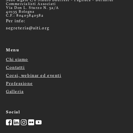
Sede legale c/o Studio Budriesi - Pagliuca - Bernardi
Commercialisti Associati
Via Don L. Sturzo N. 52/A
40135 Bologna
C.F.: 80403840582
Per info:
segreteria@aiti.org
Menu
Chi siamo
Menù
Contatti
footer
Corsi, webinar ed eventi
Professione
Galleria
Social