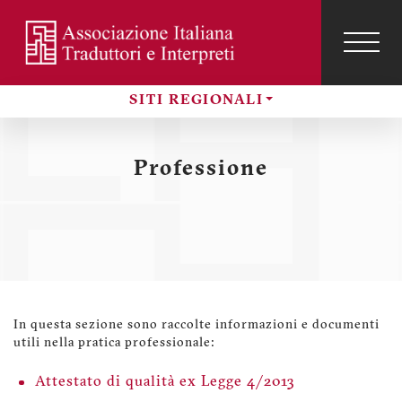
Salta
al
contenuto
TOG
NAVI
Menu
principale
profilo
SITI REGIONALI
utente
Sezioni
Professione
In questa sezione sono raccolte informazioni e documenti
utili nella pratica professionale:
Attestato di qualità ex Legge 4/2013