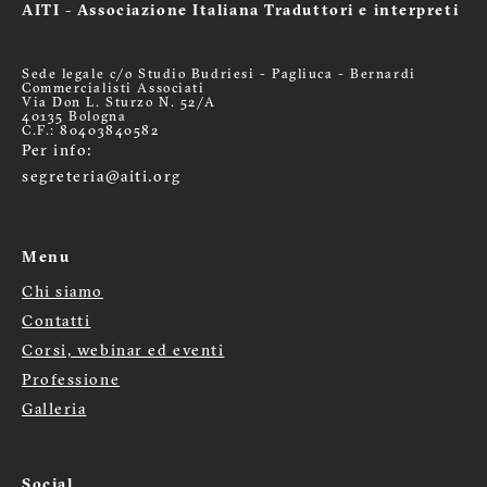
AITI - Associazione Italiana Traduttori e interpreti
Sede legale c/o Studio Budriesi - Pagliuca - Bernardi
Commercialisti Associati
Via Don L. Sturzo N. 52/A
40135 Bologna
C.F.: 80403840582
Per info:
segreteria@aiti.org
Menu
Chi siamo
Menù
Contatti
footer
Corsi, webinar ed eventi
Professione
Galleria
Social