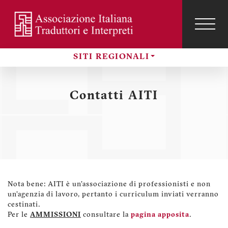
Salta
al
contenuto
TOG
NAVI
Menu
principale
profilo
SITI REGIONALI
utente
Sezioni
Contatti AITI
Nota bene: AITI è un'associazione di professionisti e non
un'agenzia di lavoro, pertanto i curriculum inviati verranno
cestinati.
Per le
AMMISSIONI
consultare la
pagina apposita
.