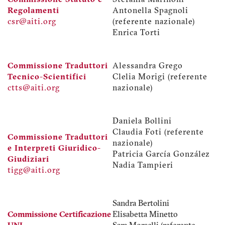
Commissione Statuto e
Stefania Marinoni
Regolamenti
Antonella Spagnoli
csr@aiti.org
(referente nazionale)
Enrica Torti
Commissione Traduttori
Alessandra Grego
Tecnico-Scientifici
Clelia Morigi (referente
ctts@aiti.org
nazionale)
Daniela Bollini
Claudia Foti (referente
Commissione Traduttori
nazionale)
e Interpreti Giuridico-
Patricia García González
Giudiziari
Nadia Tampieri
tigg@aiti.org
Sandra Bertolini
Commissione Certificazione
Elisabetta Minetto