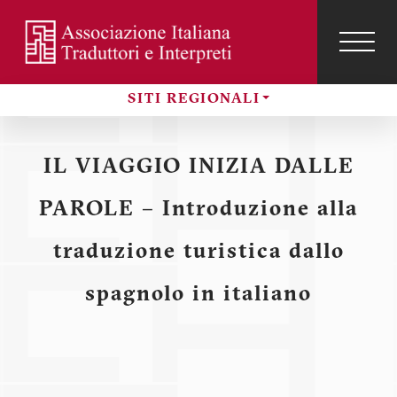
Salta
al
contenuto
TOG
NAVI
Menu
principale
SITI REGIONALI
profilo
Sezioni
utente
IL VIAGGIO INIZIA DALLE
PAROLE – Introduzione alla
traduzione turistica dallo
spagnolo in italiano