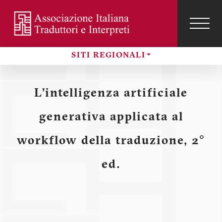
Salta
al
contenuto
TOG
NAVI
Menu
principale
SITI REGIONALI
profilo
Sezioni
utente
L’intelligenza artificiale
generativa applicata al
workflow della traduzione, 2°
ed.