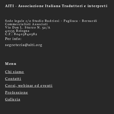
AITI - Associazione Italiana Traduttori e interpreti
Sede legale c/o Studio Budriesi - Pagliuca - Bernardi
Commercialisti Associati
Via Don L. Sturzo N. 52/A
40135 Bologna
C.F.: 80403840582
Per info:
segreteria@aiti.org
Menu
Chi siamo
Menù
Contatti
Corsi, webinar ed eventi
footer
Professione
Galleria