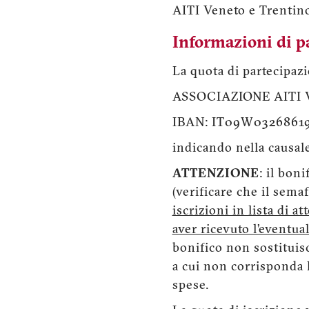
AITI Veneto e Trentino
Informazioni di 
La quota di partecipazi
ASSOCIAZIONE AITI VE.
IBAN: IT09W0326861
indicando nella causal
ATTENZIONE
: il bon
(verificare che il sema
iscrizioni in lista di a
aver ricevuto l’eventua
bonifico non sostituisc
a cui non corrisponda l
spese.