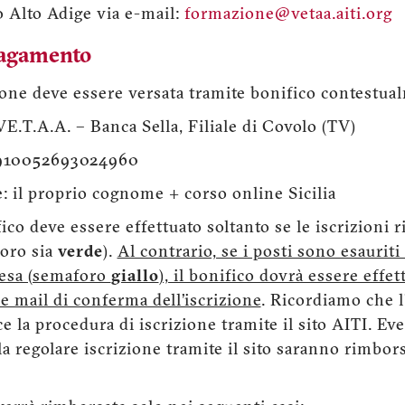
 Alto Adige via e-mail:
formazione@vetaa.aiti.org
pagamento
one deve essere versata tramite bonifico contestualm
T.A.A. – Banca Sella, Filiale di Covolo (TV)
910052693024960
e: il proprio cognome + corso online Sicilia
ifico deve essere effettuato soltanto se le iscrizioni 
foro sia
verde
).
Al contrario, se i posti sono esauriti
ttesa (semaforo
giallo
), il bonifico dovrà essere effe
le mail di conferma dell’iscrizione
. Ricordiamo che l
e la procedura di iscrizione tramite il sito AITI. Eve
a regolare iscrizione tramite il sito saranno rimborsa