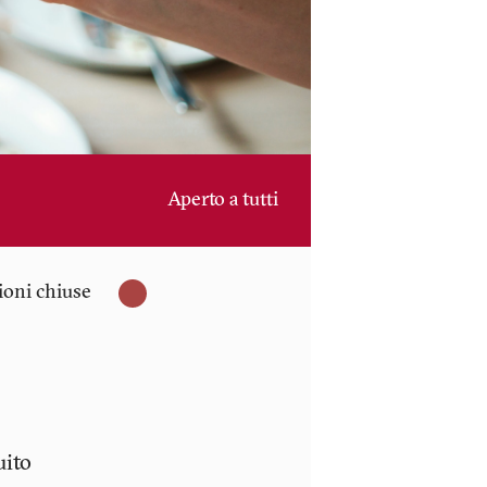
Aperto a tutti
zioni chiuse
uito