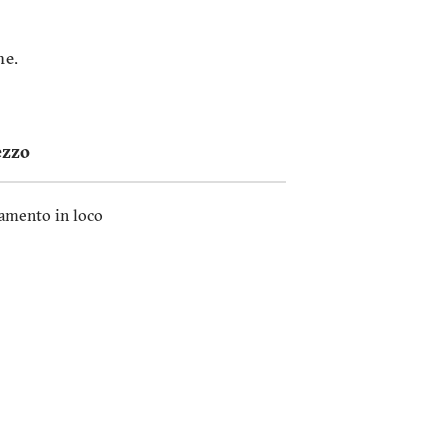
ne.
ezzo
amento in loco