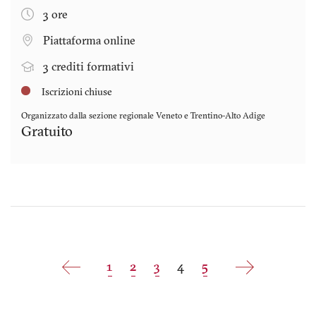
3 ore
Piattaforma online
3 crediti formativi
Iscrizioni chiuse
Organizzato dalla sezione regionale
Veneto e Trentino-Alto Adige
Gratuito
Paginazione
Pagina
1
Pagina
2
Pagina
3
Pagina
4
Pagina
5
attuale