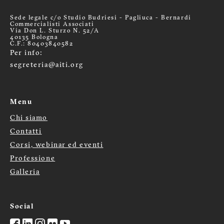
Sede legale c/o Studio Budriesi - Pagliuca - Bernardi
Commercialisti Associati
Via Don L. Sturzo N. 52/A
40135 Bologna
C.F.: 80403840582
Per info:
segreteria@aiti.org
Menu
Chi siamo
Menù
Contatti
Corsi, webinar ed eventi
footer
Professione
Galleria
Social