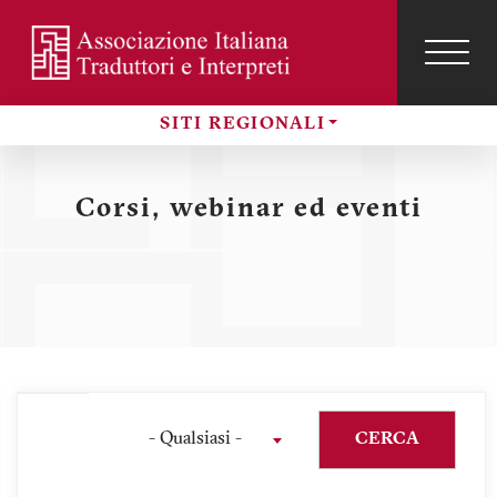
Salta
al
contenuto
TOG
NAVI
Menu
principale
SITI REGIONALI
profilo
Sezioni
utente
Corsi, webinar ed eventi
- Qualsiasi -
CERCA